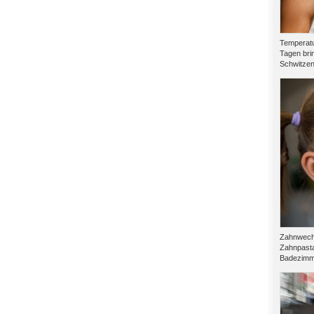
Temperatu
Tagen brin
Schwitzen.
Zahnwechs
Zahnpasta
Badezimme