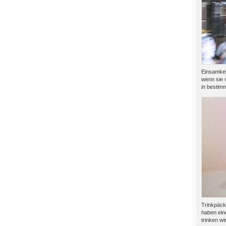
Einsamkeit
wenn sie s
in bestimm
Trinkpäck
haben ein
trinken wir